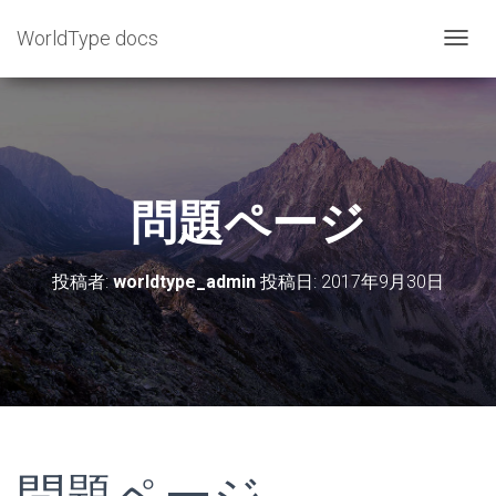
WorldType docs
ナ
ビ
ゲ
ー
シ
ョ
問題ページ
ン
を
投稿者:
worldtype_admin
投稿日:
2017年9月30日
切
り
替
え