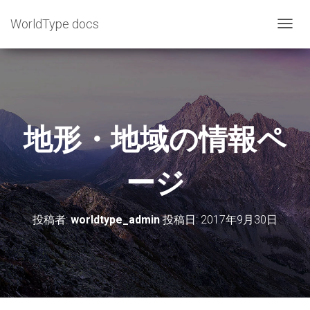
WorldType docs
ナ
ビ
ゲ
ー
シ
ョ
地形・地域の情報ペ
ン
を
ージ
切
り
替
投稿者:
worldtype_admin
投稿日:
2017年9月30日
え