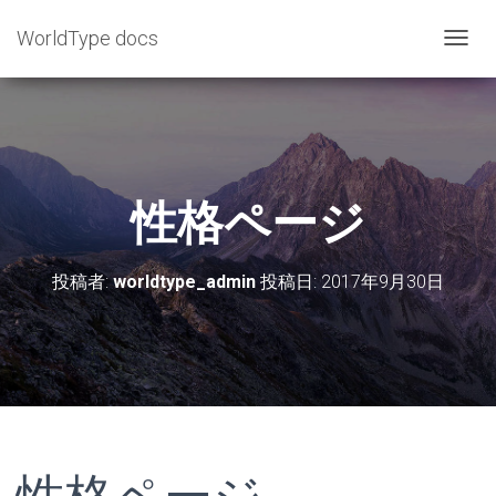
WorldType docs
ナ
ビ
ゲ
ー
シ
ョ
性格ページ
ン
を
投稿者:
worldtype_admin
投稿日:
2017年9月30日
切
り
替
え