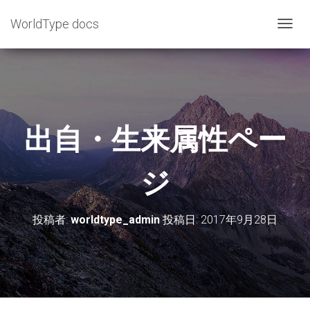
WorldType docs
ナ
ビ
ゲ
ー
シ
ョ
出自・生来属性ペー
ン
を
ジ
切
り
替
投稿者:
worldtype_admin
投稿日:
2017年9月28日
え