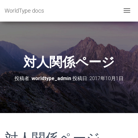
WorldType docs
ナ
ビ
ゲ
ー
シ
ョ
対人関係ページ
ン
を
投稿者:
worldtype_admin
投稿日:
2017年10月1日
切
り
替
え